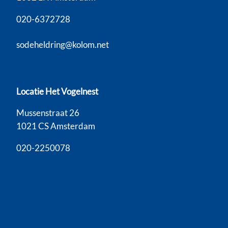
020-6372728
sodeheldring@kolom.net
Locatie Het Vogelnest
Mussenstraat 26
1021 CS Amsterdam
020-2250078
© Stichting Kolom |
Privacyverklaring
| Website:
indrukwekkend.nl